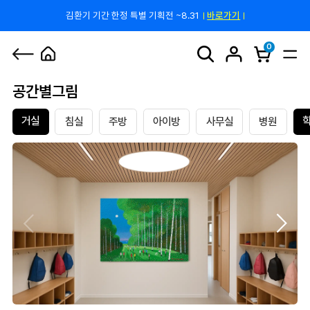
김환기 기간 한정 특별 기획전 ~8.31
바로가기
쿠폰 줄게, 친구 하자! 카카오톡 친구 추가하고 할인 쿠폰 받자!
바로 가기
0
공간별그림
거실
침실
주방
아이방
사무실
병원