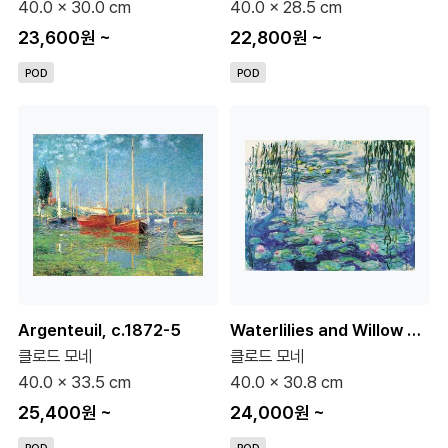
40.0 x 30.0 cm
40.0 x 28.5 cm
23,600원
~
22,800원
~
POD
POD
Argenteuil, c.1872-5
Waterlilies and Willow Branches
클로드 모네
클로드 모네
40.0 x 33.5 cm
40.0 x 30.8 cm
25,400원
~
24,000원
~
POD
POD