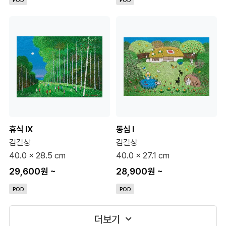
휴식 Ⅸ
동심 Ⅰ
김길상
김길상
40.0 x 28.5 cm
40.0 x 27.1 cm
29,600원
~
28,900원
~
POD
POD
더보기