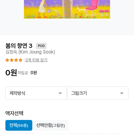
봄의 향연 3
POD
김정숙 (Kim Joung Sook)
2개 리뷰 보기
0
원
0
원
적립금
제작방식
그림크기
액자선택
전체
선택안함
(56종)
(그림만)