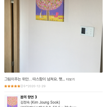
그림이주는 위안. . 따스함이 넘쳐요. 햇…
그림이주는 위안. . 따스함이 넘쳐요. 햇빛에 따라 달라보이고 집안
강수*
2020-12-29
이 화사해졌어요
봄의 향연 3
같이보내주신 카렌다도 넘 이뼈요 날짜보다 그림쪽으로 보고있답
김정숙 (Kim Joung Sook)