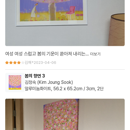
여성 여성 스럽고 봄의 기운이 쏟아져 내리는…
여성 여성 스럽고 봄의 기운이 쏟아져 내리는 듯한 기분입니다.
김해*
2023-04-06
꽃들이 너무 많아 팝콘이 튀어오른듯한 명랑함이 돋보이는 그림입
봄의 향연 3
니다. 그림속 빨간 의자가 이쁩니다
김정숙 (Kim Joung Sook)
알루미늄화이트, 56.2 x 65.2cm / 3cm, 2단