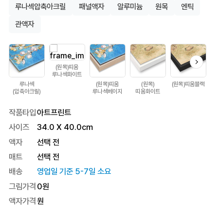
루나섹압축아크릴
패널액자
알루미늄
원목
엔틱
관액자
(원목)띠움
루나섹화이트
루나섹
(원목)띠움
(원목)
(원목)띠움블랙
(압축아크릴)
루나섹베이지
띠움화이트
작품타입
아트프린트
사이즈
34.0
X
40.0
cm
액자
선택 전
매트
선택 전
배송
영업일 기준 5-7일 소요
그림가격
0
원
액자가격
원