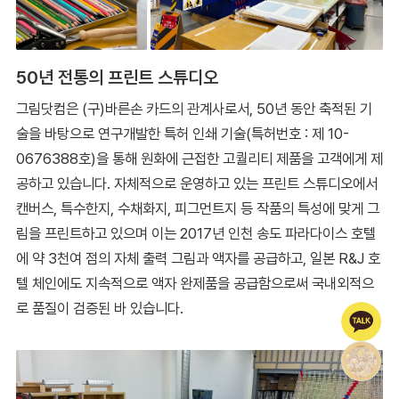
50년 전통의 프린트 스튜디오
그림닷컴은 (구)바른손 카드의 관계사로서, 50년 동안 축적된 기
술을 바탕으로 연구개발한 특허 인쇄 기술(특허번호 : 제 10-
0676388호)을 통해 원화에 근접한 고퀄리티 제품을 고객에게 제
공하고 있습니다. 자체적으로 운영하고 있는 프린트 스튜디오에서
캔버스, 특수한지, 수채화지, 피그먼트지 등 작품의 특성에 맞게 그
림을 프린트하고 있으며 이는 2017년 인천 송도 파라다이스 호텔
에 약 3천여 점의 자체 출력 그림과 액자를 공급하고, 일본 R&J 호
텔 체인에도 지속적으로 액자 완제품을 공급함으로써 국내외적으
로 품질이 검증된 바 있습니다.