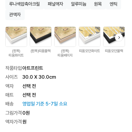
루나섹압축아크릴
패널액자
알루미늄
원목
엔틱
관액자
(원목)
(원목)띠움블랙
(원목)
띠움모던화이트
띠움모던블랙
띠
띠움화이트
띠움베이지
작품타입
아트프린트
사이즈
30.0
X
30.0
cm
액자
선택 전
매트
선택 전
배송
영업일 기준 5-7일 소요
그림가격
0
원
액자가격
원