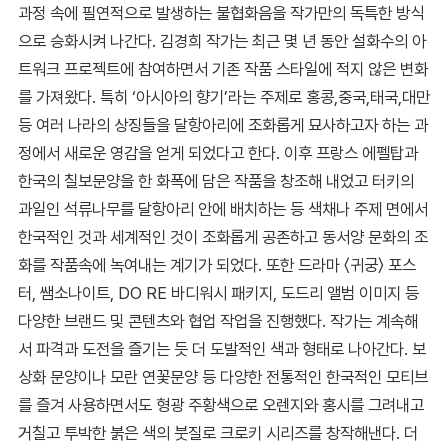
과정 속에 필연적으로 발생하는 불협화음을 작가만의 독특한 방식
으로 승화시켜 나간다. 김경희 작가는 최근 몇 년 동안 설화수의 아
트워크 프로젝트에 참여하면서 기존 작품 스타일에 적지 않은 변화
를 가져왔다. 특히 ‘아시아의 향기’라는 주제로 홍콩,중국,태국,대만
등 여러 나라의 상징들을 달항아리에 조화롭게 묘사하고자 하는 과
정에서 새로운 영감을 얻게 되었다고 한다. 이후 프랑스 에펠탑과
한국의 칠보문양을 한 화폭에 담은 작품을 창조해 내었고 터키의
과일인 석류나무를 달항아리 안에 배치하는 등 색채나 주제 면에서
한국적인 것과 세계적인 것이 조화롭게 공존하고 동서양 문화의 조
화를 작품속에 녹여내는 계기가 되었다. 또한 드라마 〈귀궁〉 포스
터, 쌤소나이트, DO RE 바디워시 패키지, 도드리 앨범 이미지 등
다양한 브랜드 및 콘텐츠와 협업 작업을 진행했다. 작가는 계속해
서 파격과 도전을 즐기는 듯 더 도발적인 색과 형태로 나아간다. 보
상화 문양이나 모란 연꽃문양 등 다양한 전통적인 한국적인 모티브
를 즐겨 사용하면서도 형광 주황색으로 오렌지와 홍시를 그려내고
거칠고 투박한 붉은 색의 붓질로 크로키 시리즈를 창작해낸다. 더