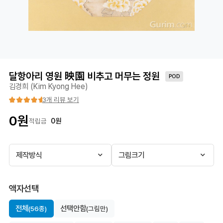
달항아리 영원 映園 비추고 머무는 정원
POD
김경희 (Kim Kyong Hee)
3개 리뷰 보기
0
원
0
원
적립금
제작방식
그림크기
액자선택
전체
선택안함
(56종)
(그림만)