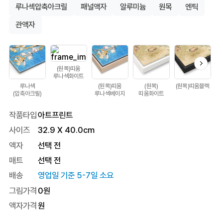
루나섹압축아크릴
패널액자
알루미늄
원목
엔틱
관액자
(원목)띠움
루나섹화이트
루나섹
(원목)띠움
(원목)
(원목)띠움블랙
(압축아크릴)
루나섹베이지
띠움화이트
작품타입
아트프린트
사이즈
32.9
X
40.0
cm
액자
선택 전
매트
선택 전
배송
영업일 기준 5-7일 소요
그림가격
0
원
액자가격
원