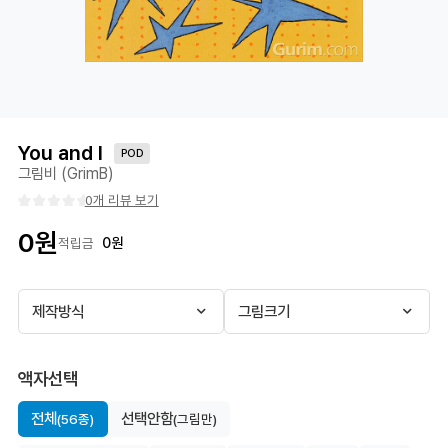
You and I
POD
그림비 (GrimB)
0개 리뷰 보기
0
원
0
원
적립금
제작방식
그림크기
액자선택
전체
선택안함
(56종)
(그림만)