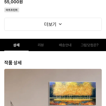
55,000원
아트프린트
더보기
상세
리뷰
배송안내
그림닷컴은?
작품 상세