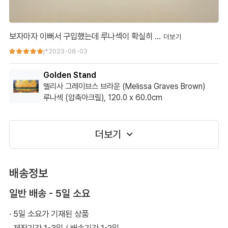
보자마자 이뻐서 구입했는데 루나섹이 확실히 …
보자마자 이뻐서 구입했는데 루나섹이 확실히 색감이 선명하네요.
j*
2023-08-03
거실이 환해졌어요~
Golden Stand
사이즈 보고 압도적인 크기일 줄 알았는데 생각보다는 크지 않았습
멜리사 그레이브스 브라운 (Melissa Graves Brown)
루나섹 (압축아크릴), 120.0 x 60.0cm
니다.
오히려 적당한 크기였어요.
더보기
배송정보
일반 배송 - 5일 소요
· 5일 소요가 기재된 상품
· 제작기간 1-3일 / 배송기간 1-2일