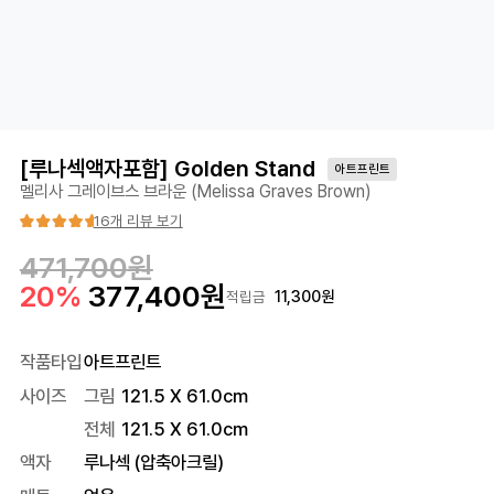
[루나섹액자포함] Golden Stand
아트프린트
멜리사 그레이브스 브라운 (Melissa Graves Brown)
16개 리뷰 보기
471,700
원
20
%
377,400
원
11,300
원
적립금
작품타입
아트프린트
사이즈
그림
121.5 X 61.0cm
전체
121.5
X
61.0
cm
액자
루나섹 (압축아크릴)