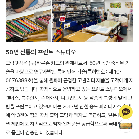
50년 전통의 프린트 스튜디오
그림닷컴은 (구)바른손 카드의 관계사로서, 50년 동안 축적된 기
술을 바탕으로 연구개발한 특허 인쇄 기술(특허번호 : 제 10-
0676388호)을 통해 원화에 근접한 고퀄리티 제품을 고객에게 제
공하고 있습니다. 자체적으로 운영하고 있는 프린트 스튜디오에서
캔버스, 특수한지, 수채화지, 피그먼트지 등 작품의 특성에 맞게 그
림을 프린트하고 있으며 이는 2017년 인천 송도 파라다이스 호텔
에 약 3천여 점의 자체 출력 그림과 액자를 공급하고, 일본 R&J 호
텔 체인에도 지속적으로 액자 완제품을 공급함으로써 국내외적으
로 품질이 검증된 바 있습니다.