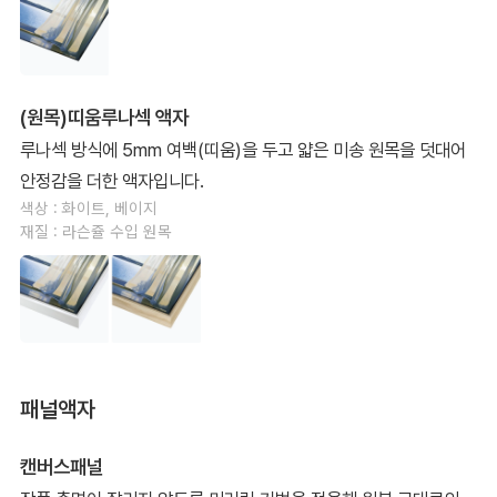
(원목)띠움루나섹 액자
루나섹 방식에 5mm 여백(띠움)을 두고 얇은 미송 원목을 덧대어
안정감을 더한 액자입니다.
색상 : 화이트, 베이지
재질 : 라슨쥴 수입 원목
패널액자
캔버스패널