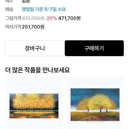
매트
없음
배송
영업일 기준 5-7일 소요
그림가격
471,700
원
20
%
471,700
원
액자가격
251,700
원
장바구니
구매하기
더 많은 작품을 만나보세요