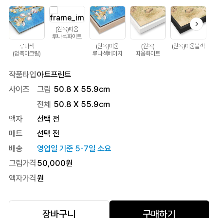
(원목)띠움
루나섹화이트
루나섹
(원목)띠움
(원목)
(원목)띠움블랙
(압축아크릴)
루나섹베이지
띠움화이트
작품타입
아트프린트
사이즈
그림
50.8 X 55.9cm
전체
50.8
X
55.9
cm
액자
선택 전
매트
선택 전
배송
영업일 기준 5-7일 소요
그림가격
50,000
원
액자가격
원
장바구니
구매하기