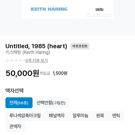
Untitled, 1985 (heart)
아트프린트
키스해링 (Keith Haring)
0개 리뷰 보기
50,000
원
1,500
원
적립금
액자선택
전체
선택안함
(56종)
(그림만)
루나섹압축아크릴
패널액자
알루미늄
원목
엔틱
관액자