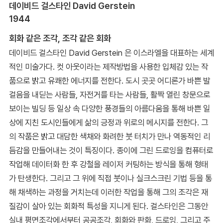
데이비드 걸스타인 David Gerstein
1944
회화 같은 조각, 조각 같은 회화
데이비드 걸스타인 David Gerstein 은 이스라엘을 대표하는 세계
적인 미술가다. 컷 아웃이라는 제작방법을 사용한 입체감 있는 작
품으로 밝고 유쾌한 에너지를 전한다. 도시 곳곳 어디론가 바쁜 발
걸음을 내딛는 사람들, 자전거를 타는 사람들, 활짝 열린 창문으로
보이는 빌딩 등 일상 속 다양한 풍경들의 아름다움을 통해 바쁜 일
상에 지친 도시인들에게 삶의 긍정과 위로의 메시지를 전한다. 그
의 작품은 밝고 대담한 색채와 화려한 붓 터치가 만나 역동적인 리
듬감을 만들어내는 것이 특징이다. 종이에 그린 드로잉을 컴퓨터로
작업해 데이터화 한 후 강철을 레이저 커팅하는 방식을 통해 형태
가 탄생한다. 그리고 그 위에 직접 붓이나 실크스크린 기법 등을 통
해 채색하는 과정을 거치는데 이러한 작업을 통해 그의 조각은 재
질감이 살아 있는 회화적 특성을 지니게 된다. 걸스타인은 그동안
실내 평면조각에서부터 공공조각, 회화와 판화, 드로잉, 그리고 주