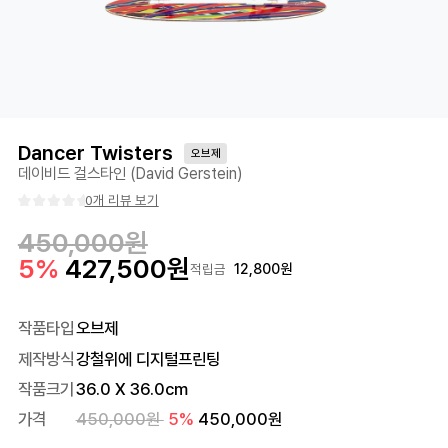
Dancer Twisters
오브제
데이비드 걸스타인 (David Gerstein)
0개 리뷰 보기
450,000
원
5
%
427,500
원
12,800
원
적립금
작품타입
오브제
제작방식
강철위에 디지털프린팅
작품크기
36.0
X
36.0
cm
가격
450,000
원
5
%
450,000
원