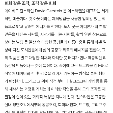
회화 같은 조각, 조각 같은 회화
데이비드 걸스타인 David Gerstein 은 이스라엘을 대표하는 세계
적인 미술가다. 컷 아웃이라는 제작방법을 사용한 입체감 있는 작
품으로 밝고 유쾌한 에너지를 전한다. 도시 곳곳 어디론가 바쁜 발
걸음을 내딛는 사람들, 자전거를 타는 사람들, 활짝 열린 창문으로
보이는 빌딩 등 일상 속 다양한 풍경들의 아름다움을 통해 바쁜 일
상에 지친 도시인들에게 삶의 긍정과 위로의 메시지를 전한다. 그
의 작품은 밝고 대담한 색채와 화려한 붓 터치가 만나 역동적인 리
듬감을 만들어내는 것이 특징이다. 종이에 그린 드로잉을 컴퓨터로
작업해 데이터화 한 후 강철을 레이저 커팅하는 방식을 통해 형태
가 탄생한다. 그리고 그 위에 직접 붓이나 실크스크린 기법 등을 통
해 채색하는 과정을 거치는데 이러한 작업을 통해 그의 조각은 재
질감이 살아 있는 회화적 특성을 지니게 된다. 걸스타인은 그동안
실내 평면조각에서부터 공공조각, 회화와 판화, 드로잉, 그리고 주
얼리를 포함한 디자인 오브제에 이르기까지 다양한 작품세계를 선