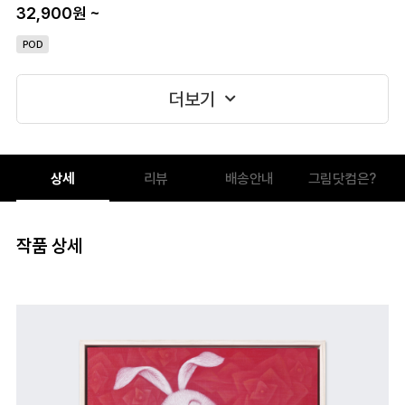
32,900원
~
POD
더보기
상세
리뷰
배송안내
그림닷컴은?
작품 상세