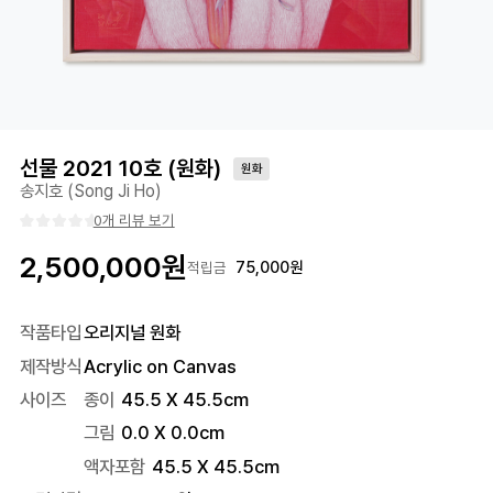
선물 2021 10호 (원화)
원화
송지호 (Song Ji Ho)
0개 리뷰 보기
2,500,000
원
75,000
원
적립금
작품타입
오리지널 원화
제작방식
Acrylic on Canvas
사이즈
종이
45.5 X 45.5cm
그림
0.0 X 0.0cm
액자포함
45.5
X
45.5
cm