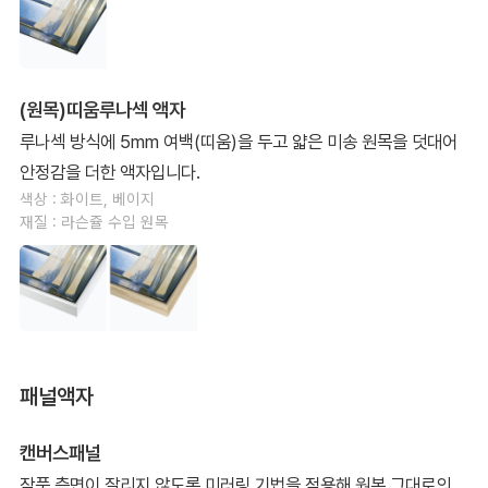
(원목)띠움루나섹 액자
루나섹 방식에 5mm 여백(띠움)을 두고 얇은 미송 원목을 덧대어
안정감을 더한 액자입니다.
색상 : 화이트, 베이지
재질 : 라슨쥴 수입 원목
패널액자
캔버스패널
작품 측면이 잘리지 않도록 미러링 기법을 적용해 원본 그대로의