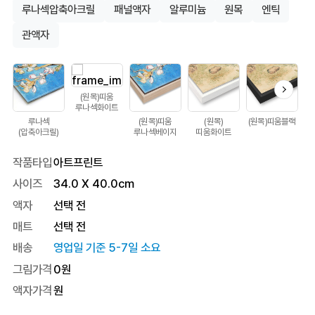
루나섹압축아크릴
패널액자
알루미늄
원목
엔틱
관액자
(원목)띠움
루나섹화이트
루나섹
(원목)띠움
(원목)
(원목)띠움블랙
(압축아크릴)
루나섹베이지
띠움화이트
작품타입
아트프린트
사이즈
34.0
X
40.0
cm
액자
선택 전
매트
선택 전
배송
영업일 기준 5-7일 소요
그림가격
0
원
액자가격
원