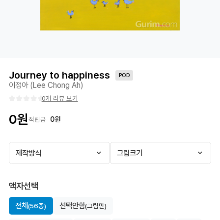
Journey to happiness
POD
이정아 (Lee Chong Ah)
0개 리뷰 보기
0
원
0
원
적립금
제작방식
그림크기
액자선택
전체
선택안함
(56종)
(그림만)