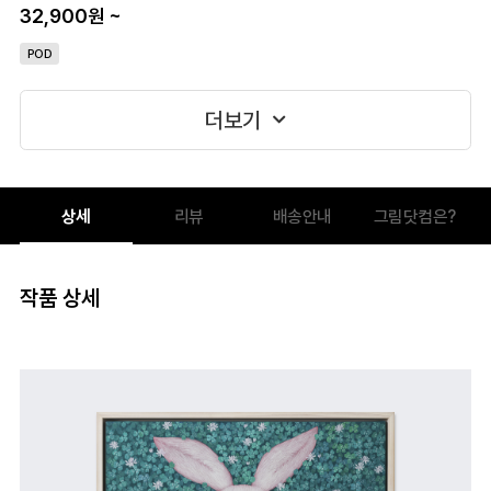
32,900원
~
POD
더보기
상세
리뷰
배송안내
그림닷컴은?
작품 상세