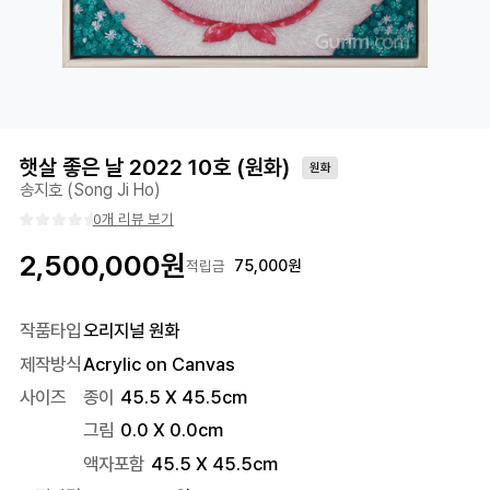
햇살 좋은 날 2022 10호 (원화)
원화
송지호 (Song Ji Ho)
0개 리뷰 보기
2,500,000
원
75,000
원
적립금
작품타입
오리지널 원화
제작방식
Acrylic on Canvas
사이즈
종이
45.5 X 45.5cm
그림
0.0 X 0.0cm
액자포함
45.5
X
45.5
cm