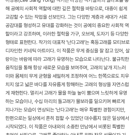
이상용(Lee Sang Yong) 작가는 다양한 작가들과의 콜라보를 통
해 공예의 사회적 역할에 대한 깊은 철학을 바탕으로, 대중이 쉽게
교감할 수 있는 작업을 선보인다. 그는 다양한 계층과 세대가 서로
공감대를 형성하고 유대를 강화하는 것이 공예의 중요한 사회적 역
할이라고 강조하며, 이러한 철학을 가구, 오브제, 도자기 등 다양한
형태로 표현한다. 작가의 대표작 '난다고래'는 혹등고래를 모티브로
디자인한 키네틱 아트이다. 이 작품은 무게 중심을 잘 잡고 있어, 살
랑이는 바람에 따라 고래가 유영하는 모습으로 나타난다. 불규칙한
움직임을 통해 항상 새로운 모습을 보여주며, 고래의 날개 지느러
미와 몸체의 무게 균형을 세밀하게 조정하여 어느 한쪽으로도 치우
치지 않고 넓은 바다를 자유롭게 항해하는 고래의 형상을 자연스럽
게 재현한다. 멀리서 고래가 물을 하늘 높이 뿜으며 느릿하게 유영
하는 모습이나, 수십 마리의 돌고래가 물보라를 일으키며 빠르게
지나가는 모습이 연상되는 '난다고래'는 매우 특별한 경험이지만,
한편으로는 일상에서 흔히 접할 수 있었던 대수롭지 않은 일상에서
시작되었다. 이 작품은 아내와의 소중한 만남에서 비롯된 특별한