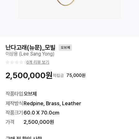
난다고래(뉴문)_모빌
오브제
이상용 (Lee Sang Yong)
0개 리뷰 보기
2,500,000
원
75,000
원
적립금
작품타입
오브제
제작방식
Redpine, Brass, Leather
작품크기
60.0
X
70.0
cm
가격
2,500,000
원
구매 전 확인 사항