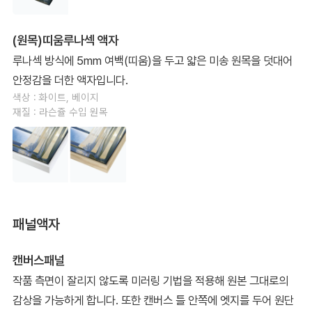
(원목)띠움루나섹 액자
루나섹 방식에 5mm 여백(띠움)을 두고 얇은 미송 원목을 덧대어
안정감을 더한 액자입니다.
색상 : 화이트, 베이지
재질 : 라슨쥴 수입 원목
패널액자
캔버스패널
작품 측면이 잘리지 않도록 미러링 기법을 적용해 원본 그대로의
감상을 가능하게 합니다. 또한 캔버스 틀 안쪽에 엣지를 두어 원단