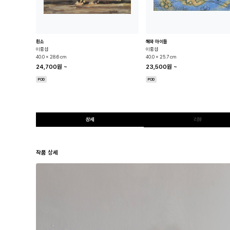
흰소
해와 아이들
이중섭
이중섭
40.0 x 28.6 cm
40.0 x 25.7 cm
24,700원
~
23,500원
~
POD
POD
상세
리뷰
작품 상세