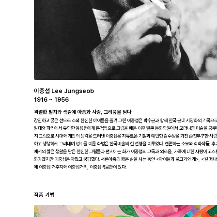
이중섭 Lee Jungseob
1916 ~ 1956
격렬한 필치와 색감에 아픔과 사랑, 그리움을 담다
강인하고 굵은 선으로 소와 천진한 아이들을 즐겨 그린 이중섭은 박수근과 함께 한국 근대 서양화의 거목으로
일대와 파리에서 유학한 임용련에게 본격적으로 그림을 배운 이후 일본 문화학원에서 모더니즘 미술을 공부해
지 그림으로 시대와 개인의 생각을 드러낸 이중섭은 자유로운 기질과 예민한 감수성을 가진 순진무구한 사람
하고 생생하게 그려내며 성취를 이룬 화법은 한국미술의 한 전형을 이루었다. 현존하는 소묘와 회화작품, 후
에서의 짧은 생활을 담은 천진한 그림들과 편지에는 화가 이중섭의 고독과 외로움, 가족에 대한 사랑이 고스란
화가였지만 이중섭은 아팠고 궁핍했다. 서른아홉의 짧은 삶을 사는 동안 <아이들과 물고기와 게>, <길 떠나는 
에 이중섭 거주지와 이중섭거리, 이중섭박물관이 있다.
작품 기법