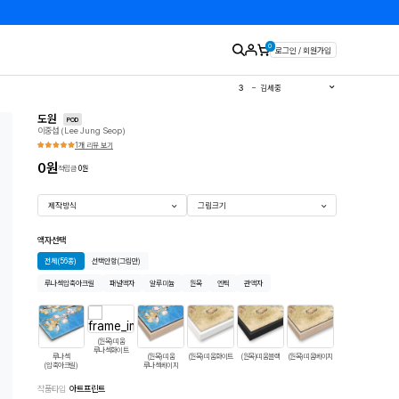
0
로그인 / 회원가입
1
유영국
2
김경희
3
김세중
4
이우환
5
김환기
도원
6
이왈종
POD
이중섭 (Lee Jung Seop)
7
에바알머슨
8
민화
1개 리뷰 보기
9
판화
10
달항아리
0
원
적립금
0
원
제작방식
그림크기
액자선택
전체
(56종)
선택안함
(그림만)
루나섹압축아크릴
패널액자
알루미늄
원목
엔틱
관액자
(원목)띠움
루나섹화이트
루나섹
(원목)띠움
(원목)띠움화이트
(원목)띠움블랙
(원목)띠움베이지
띠움모던화이트
띠
(압축아크릴)
루나섹베이지
작품타입
아트프린트