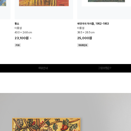
황소
바닷가의 아이들, 1952-1953
이중섭
이중섭
40.0 x 24.6 cm
38.5 x 26.5 cm
23,100원
~
25,000원
POD
아트프린트
배송안내
그림닷컴은?