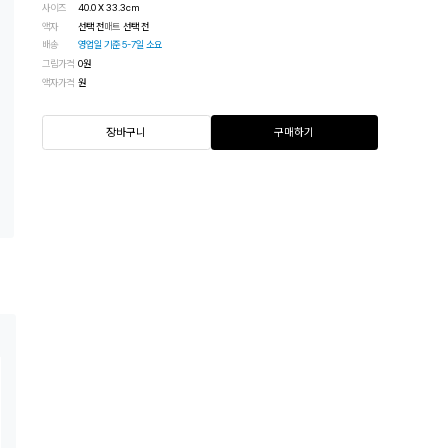
사이즈
40.0
X
33.3
cm
액자
선택 전
매트
선택 전
배송
영업일 기준 5-7일 소요
그림가격
0
원
액자가격
원
장바구니
구매하기