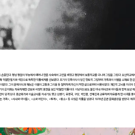
 손꼽힌다. 평남 평원의 부농에서 태어나 한문 사숙에서 고전을 배웠고 평양에서 보통학교를 다니며 그림을 그렸다. 오산학교에
 격렬한 필치와 색감으로 독특한 작품세계를 선보였다. 초기의 민족의식이 담긴 향토적 그림부터 가족과의 이별을 소재로 한 
이었다. 그의 문제의식과 재능은 이별의 고통과 그리움 등 철저하게 자신이 처한 삶으로부터 비롯되었다. 개인적 고뇌를 지극히 
기의 은지화는 자유자재한 선묘와 서정적 표현을 보인 탁월한 작품이다. 이남덕으로도 불린 아내 마사코와 아이들과 함께 보낸 
히 담겨 있다. 종군화가와 미술교사를 지내기도 했고 김병기, 유영국, 구상, 박인환, 전혜린과 교류하며 자유롭게 한 시대를 풍
가족>, <사내와 아이들>, <소와 어린이>, <투계>, <황소> 등 수많은 작품을 남겼다. 1978년 은관 문화훈장을 받았다. 제