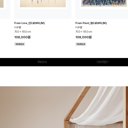
From Line_선으로부터 (M)
From Point_점으로부터 (M)
이우환
이우환
70.0 x 55.0 cm
70.0 x 55.0 cm
108,000원
108,000원
아트프린트
아트프린트
배송안내
그림닷컴은?