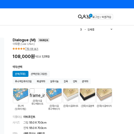
0
로그인 / 회원가입
1
유영국
2
김경희
3
김세중
4
이우환
5
김환기
Dialogue (M)
6
이왈종
아트프린트
이우환 (Lee Ufan)
7
에바알머슨
8
민화
7개 리뷰 보기
9
달항아리
10
판화
108,000
원
적립금
3,200
원
액자선택
전체
(56종)
선택안함
(그림만)
루나섹압축아크릴
패널액자
알루미늄
원목
엔틱
관액자
(원목)띠움
루나섹화이트
루나섹
(원목)띠움
(원목)띠움화이트
(원목)띠움블랙
(원목)띠움베이지
띠움모던화이트
띠
(압축아크릴)
루나섹베이지
작품타입
아트프린트
사이즈
그림
55.0 X 70.0cm
전체
55.0
X
70.0
cm
액자
선택 전
매트
선택 전