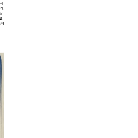
 색
다.
감상
 갤
 제