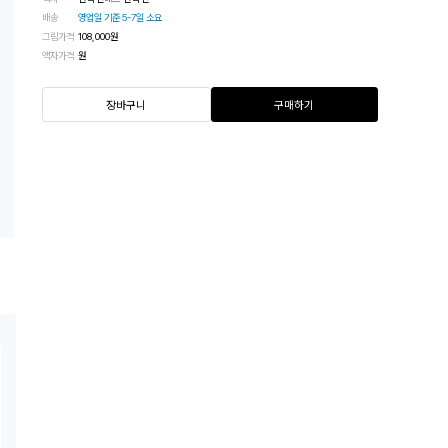
배송
영업일 기준 5-7일 소요
그림가격
108,000
원
액자가격
원
장바구니
구매하기