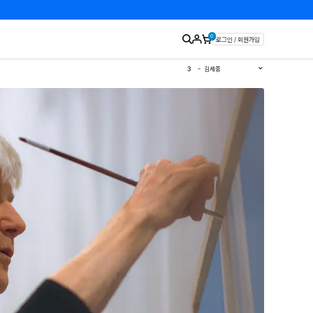
0
로그인 / 회원가입
1
유영국
2
김경희
3
김세중
4
이우환
5
김환기
6
이왈종
7
에바알머슨
8
민화
9
판화
10
달항아리