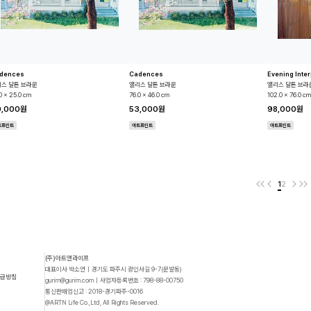
dences
Cadences
Evening Inter
스 달튼 브라운
앨리스 달튼 브라운
앨리스 달튼 브라
0 x 25.0 cm
76.0 x 46.0 cm
102.0 x 76.0 cm
0,000원
53,000원
98,000원
트프린트
아트프린트
아트프린트
1
2
(주)아트앤라이프
대표이사 박소연｜경기도 파주시 광인사길 9-7(문발동)
취급방침
gurim@gurim.com｜사업자등록번호 : 798-88-00750
통신판매업신고 : 2018-경기파주-0016
@ARTN Life Co.,Ltd, All Rights Reserved.