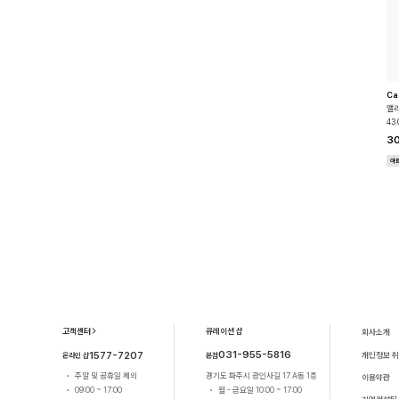
Ca
앨리
43.
3
아
고객센터
큐레이션 샵
회사소개
031-955-5816
1577-7207
개인정보 
본점
온라인 샵
경기도 파주시 광인사길 17 A동 1층
주말 및 공휴일 제외
이용약관
월 - 금요일 10:00 ~ 17:00
09:00 ~ 17:00