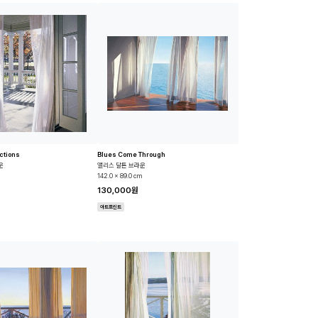
ctions
Blues Come Through
운
앨리스 달튼 브라운
142.0 x 89.0 cm
130,000원
아트프린트