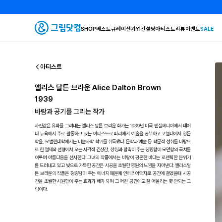
SHOP
베스트
큐레이션
기업컨설팅
아티스트
리뷰
이벤트
SALE
아티스트
앨리스 달튼 브라운 Alice Dalton Brown
1939
바람과 공기를 그리는 작가
사진같은 유화를 그려내는 앨리스 달튼 브라운 화가는 1939년 미국 펜실베니아에서 태어
나 뉴욕에서 주로 활동하고 있는 아티스트로 파리에서 예술을 공부하고 코넬대에서 영문
학을, 오벌린대학에서는 미술사학 학위를 취득했다. 문학과 예술 등 학문적 성취를 바탕으
로 한 절제와 선형에서 오는 시각적 긴장감, 상징과 함축이 주는 청량함이 모던함의 극치를
이루며 아름다움을 선사한다. 그녀의 작품에서는 바람이 평온한 바다는 로맨틱한 분위기
를 드러내고 있고 빛으로 가득한 공간은 시공을 초월한 영원의 느낌을 자아낸다. 앨리스달
튼 브라운의 작품은 청량감이 주는 에너지 때문에 인테리어액자로 공간에 걸었을때 시공
간을 초월한 시원함이 주는 효과가 배가 되며 그 어떤 공간에도 잘 어울리는 몇 안되는 그
림이다.