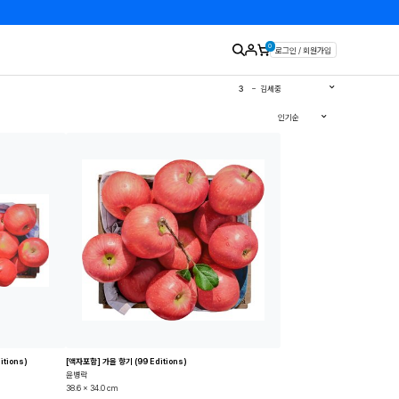
0
로그인 / 회원가입
1
유영국
2
김경희
3
김세중
4
이우환
5
김환기
인기순
6
이왈종
7
에바알머슨
8
민화
9
판화
10
달항아리
tions)
[액자포함] 가을 향기 (99 Editions)
윤병락
38.6 x 34.0 cm