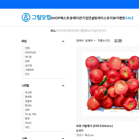
SHOP
베스트
큐레이션
기업컨설팅
아티스트
리뷰
이벤트
SALE
ALL
NEW
아트프린트
에디션판화
오리지널
리빙굿즈
×
검색어 : 윤병락
작품수(10)
초기화
타입
전체
아트프린트
에디션
원화
오브제
크래프트
굿즈
스타일
추상화
풍경화
정물화
팝아트
민화
X-ray 아트
명화
어린이
사과-가을향기 (300 Editions)
사진
윤병락
73.0 x 74.0 cm
소재