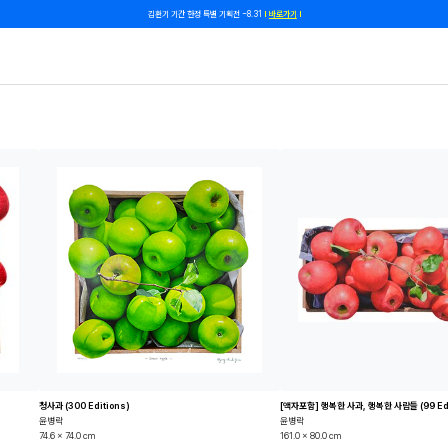
김환기 기간 한정 특별 기획전 ~8.31
바로가기
쿠폰 줄게, 친구 하자! 카카오톡 친구 추가하고 할인 쿠폰 받자!
바로 가기
청사과 (300 Editions)
[액자포함] 행복한 사과, 행복한 사람들 (99 Edi
윤병락
윤병락
74.6 x 74.0 cm
161.0 x 80.0 cm