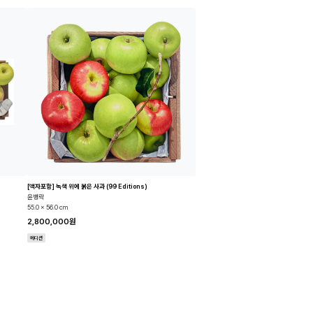
[액자포함] 녹색 위에 붉은 사과 (99 Editions)
윤병락
55.0 x 56.0 cm
2,800,000원
에디션