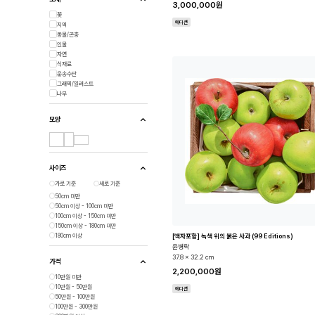
3,000,000원
꽃
에디션
지역
동물/곤충
인물
자연
식재료
운송수단
그래픽/일러스트
나무
모양
사이즈
가로 기준
세로 기준
50cm 미만
50cm 이상 - 100cm 미만
100cm 이상 - 150cm 미만
150cm 이상 - 180cm 미만
180cm 이상
[액자포함] 녹색 위의 붉은 사과 (99 Editions)
윤병락
37.8 x 32.2 cm
가격
2,200,000원
10만원 미만
10만원 - 50만원
에디션
50만원 - 100만원
100만원 - 300만원