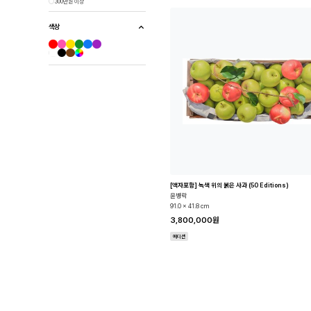
300만원 이상
색상
[액자포함] 녹색 위의 붉은 사과 (50 Editions)
윤병락
91.0 x 41.8 cm
3,800,000원
에디션