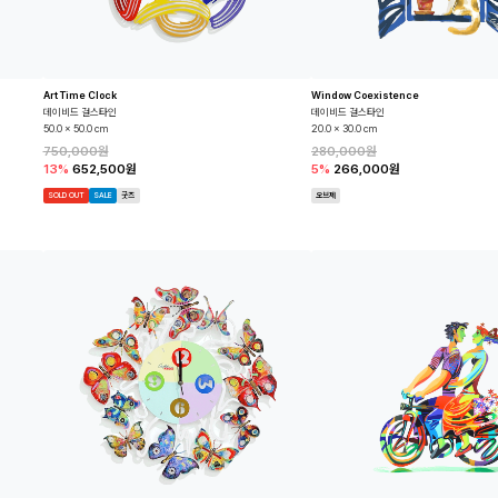
Art Time Clock
Window Coexistence
데이비드 걸스타인
데이비드 걸스타인
50.0 x 50.0 cm
20.0 x 30.0 cm
750,000원
280,000원
13%
652,500원
5%
266,000원
SOLD OUT
SALE
굿즈
오브제