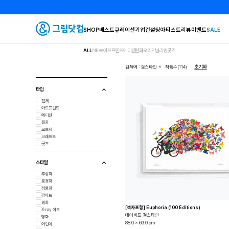
SHOP
베스트
큐레이션
기업컨설팅
아티스트
리뷰
이벤트
SALE
ALL
NEW
아트프린트
에디션판화
오리지널
리빙굿즈
×
검색어 : 걸스타인
작품수(114)
초기화
타입
전체
아트프린트
에디션
원화
오브제
크래프트
굿즈
스타일
추상화
풍경화
정물화
팝아트
민화
[액자포함] Euphoria (100 Editions)
X-ray 아트
데이비드 걸스타인
명화
88.0 x 69.0 cm
어린이