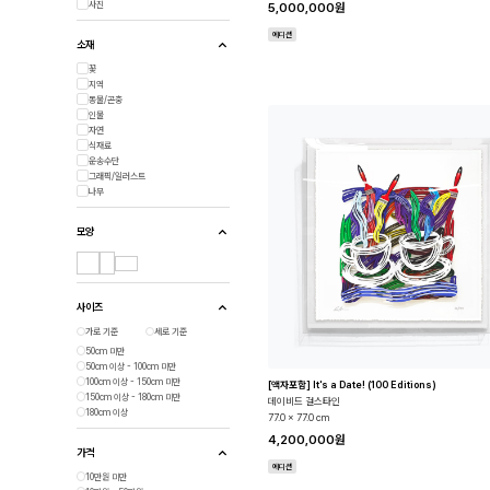
사진
5,000,000원
에디션
소재
꽃
지역
동물/곤충
인물
자연
식재료
운송수단
그래픽/일러스트
나무
모양
사이즈
가로 기준
세로 기준
50cm 미만
50cm 이상 - 100cm 미만
100cm 이상 - 150cm 미만
[액자포함] It's a Date! (100 Editions)
150cm 이상 - 180cm 미만
데이비드 걸스타인
180cm 이상
77.0 x 77.0 cm
4,200,000원
가격
에디션
10만원 미만