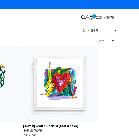
0
로그인 / 회원가입
1
유영국
2
김경희
3
김세중
4
이우환
5
김환기
인기순
6
이왈종
7
에바알머슨
8
민화
9
판화
10
달항아리
[액자포함] Graffiti Heartist (100 Editions)
데이비드 걸스타인
77.0 x 77.0 cm