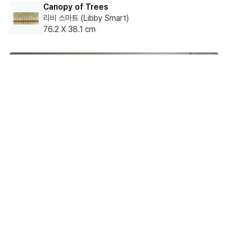
Canopy of Trees
리비 스마트 (Libby Smart)
76.2 X 38.1 cm