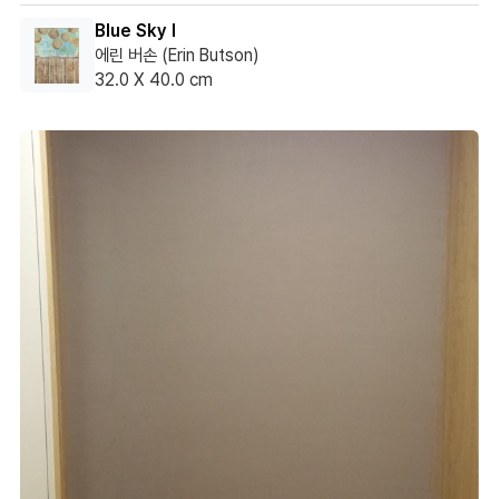
Blue Sky I
에린 버손 (Erin Butson)
32.0 X 40.0 cm