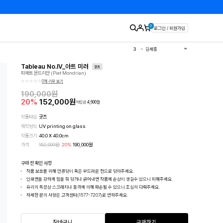
0
로그인 / 회원가입
1
유영국
2
김경희
3
김세중
4
이우환
5
김환기
Tableau No.IV_아트 미러
6
이왈종
굿즈
피에트 몬드리안 (Piet Mondrian)
7
에바알머슨
8
민화
0개 리뷰 보기
9
판화
10
달항아리
190,000
원
20
%
152,000
원
적립금
4,600
원
작품타입
굿즈
제작방식
UV printing on glass
작품크기
40.0
X
40.0
cm
가격
152,000
원
20
%
190,000
원
구매 전 확인 사항
작품 보호를 위해 안경닦이 혹은 부드러운 천으로 닦아주세요.
인쇄면을 강하게 힘을 줘 닦거나 긁어내면 작품에 손상이 생길수 있으니 피해주세요.
유리의 특성상 스크래치나 충격에 의해 파손될 수 있으니 조심히 다뤄주세요.
자세한 문의 사항은 고객센터(1577-7207)로 연락주세요.
장바구니
구매하기