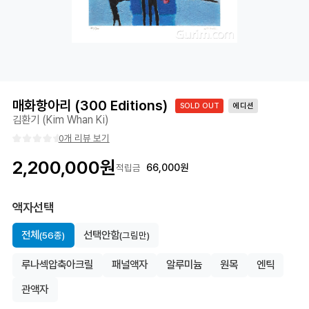
매화항아리 (300 Editions)
SOLD OUT
에디션
김환기 (Kim Whan Ki)
0개 리뷰 보기
2,200,000
원
66,000
원
적립금
액자선택
전체
선택안함
(56종)
(그림만)
루나섹압축아크릴
패널액자
알루미늄
원목
엔틱
관액자