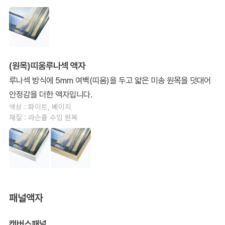
(원목)띠움루나섹 액자
루나섹 방식에 5mm 여백(띠움)을 두고 얇은 미송 원목을 덧대어
안정감을 더한 액자입니다.
색상 : 화이트, 베이지
재질 : 라슨쥴 수입 원목
패널액자
캔버스패널