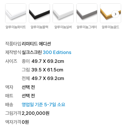
알루미늄화이트
알루미늄블랙
알루미늄실버
알루미늄그레이
알루미늄골드
작품타입
리미티드 에디션
제작방식
실크스크린
300 Editions
사이즈
종이
49.7 X 69.2cm
그림
39.5 X 61.5cm
전체
49.7
X
69.2
cm
액자
선택 전
매트
선택 전
배송
영업일 기준 5-7일 소요
그림가격
2,200,000
원
액자가격
0
원