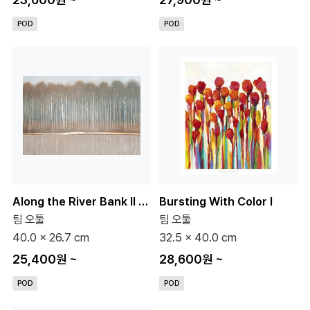
POD
POD
Along the River Bank II (우영우협찬)
Bursting With Color I
팀 오툴
팀 오툴
40.0 x 26.7 cm
32.5 x 40.0 cm
25,400원
~
28,600원
~
POD
POD