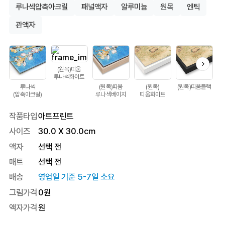
루나섹압축아크릴
패널액자
알루미늄
원목
엔틱
관액자
(원목)띠움
루나섹화이트
루나섹
(원목)띠움
(원목)
(원목)띠움블랙
(압축아크릴)
루나섹베이지
띠움화이트
작품타입
아트프린트
사이즈
30.0
X
30.0
cm
액자
선택 전
매트
선택 전
배송
영업일 기준 5-7일 소요
그림가격
0
원
액자가격
원