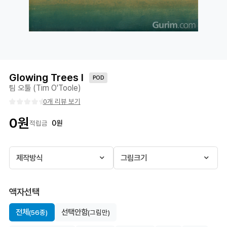
Glowing Trees I
POD
팀 오툴 (Tim O'Toole)
0개 리뷰 보기
0
원
0
원
적립금
제작방식
그림크기
액자선택
전체
선택안함
(56종)
(그림만)