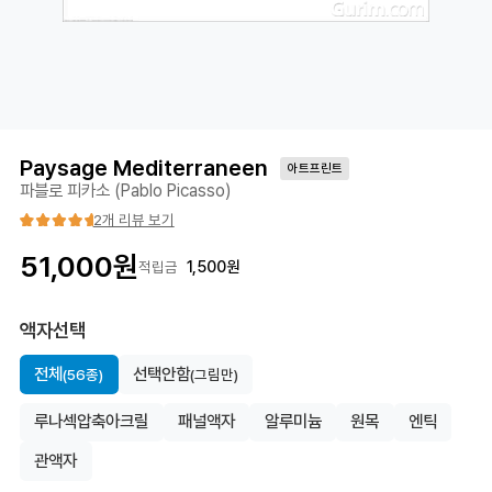
Paysage Mediterraneen
아트프린트
파블로 피카소 (Pablo Picasso)
2개 리뷰 보기
51,000
원
1,500
원
적립금
액자선택
전체
선택안함
(56종)
(그림만)
루나섹압축아크릴
패널액자
알루미늄
원목
엔틱
관액자