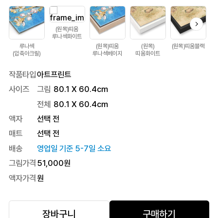
(원목)띠움
루나섹화이트
루나섹
(원목)띠움
(원목)
(원목)띠움블랙
(압축아크릴)
루나섹베이지
띠움화이트
작품타입
아트프린트
사이즈
그림
80.1 X 60.4cm
전체
80.1
X
60.4
cm
액자
선택 전
매트
선택 전
배송
영업일 기준 5-7일 소요
그림가격
51,000
원
액자가격
원
장바구니
구매하기