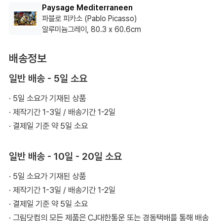
어요. 역시 인테리어의 완성은 그림인가 봅니다. 마크로스코 그림
Paysage Mediterraneen
을 좋아하는 두 아들을 위해 전실 앞에 크기가 비슷한 1949
파블로 피카소 (Pablo Picasso)
알루미늄그레이, 80.3 x 60.6cm
Untitled와 1957 Untitled 두개를 놓았더니 집에 오시는 분들이
갤러리에 온 거 같다고 칭찬해주시네요. 거실과 복도에 닿는 면은
배송정보
Natural World Birches의 나무 그림이 분위기를 잡아주어 그것
만 따로 칭찬하는 분도 계시고요. 피카소의 Paysage
일반 배송 - 5일 소요
Mediterraneen은 지중해 감성을 좋아하는 제가 고른 그림인데
· 5일 소요가 기재된 상품
색감이 뚜렷하여 큰 만족감을 주었습니다. 제가 원했던 좋은 그림
· 제작기간 1-3일 / 배송기간 1-2일
을 많이 가지고 있는 그림닷컴에 경의를 표합니다.
· 결제일 기준 약 5일 소요
일반 배송 - 10일 - 20일 소요
· 5일 소요가 기재된 상품
· 제작기간 1-3일 / 배송기간 1-2일
· 결제일 기준 약 5일 소요
· 그림닷컴의 모든 제품은 CJ대한통운 또는 경동택배를 통해 배송