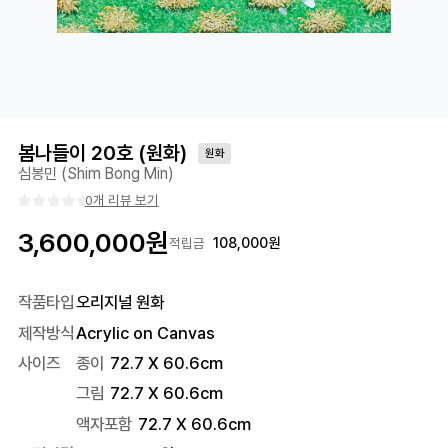
봄나들이 20호 (원화)
원화
심봉민 (Shim Bong Min)
0개 리뷰 보기
3,600,000
원
108,000
원
적립금
작품타입
오리지널 원화
제작방식
Acrylic on Canvas
사이즈
종이
72.7 X 60.6cm
그림
72.7 X 60.6cm
액자포함
72.7
X
60.6
cm