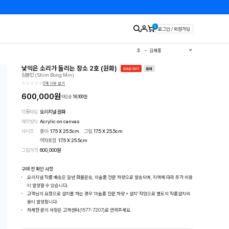
0
로그인 / 회원가입
1
유영국
2
김경희
3
김세중
4
이우환
5
김환기
낯익은 소리가 들리는 장소 2호 (원화)
6
이왈종
SOLD OUT
원화
심봉민 (Shim Bong Min)
7
에바알머슨
8
민화
0개 리뷰 보기
9
달항아리
10
판화
600,000
원
적립금
18,000
원
작품타입
오리지널 원화
제작방식
Acrylic on canvas
사이즈
종이
17.5 X 25.5cm
그림
17.5 X 25.5cm
액자포함
17.5
X
25.5
cm
그림가격
600,000
원
구매 전 확인 사항
오리지널 작품 배송은 일반 화물운송, 미술품 전문 차량으로 발송되며, 지역에 따라 추가 비용
이 발생할 수 있습니다.
고객님의 요청으로 설치를 하는 경우 '미술품 전문 차량 + 설치' 작업으로 별도의 작품설치비
용이 발생합니다.
자세한 문의 사항은 고객센터(1577-7207)로 연락주세요.