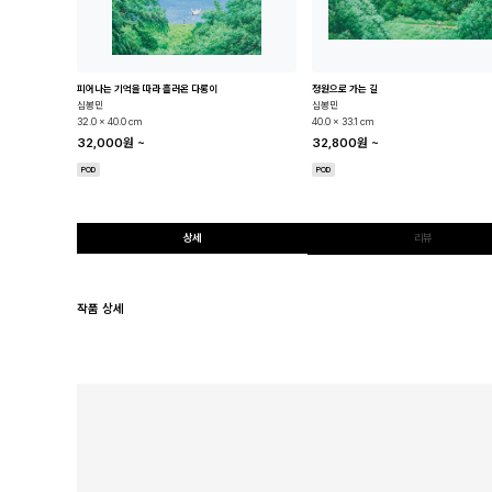
피어나는 기억을 따라 흘러온 다롱이
정원으로 가는 길
심봉민
심봉민
32.0 x 40.0 cm
40.0 x 33.1 cm
32,000원
~
32,800원
~
POD
POD
상세
리뷰
작품 상세