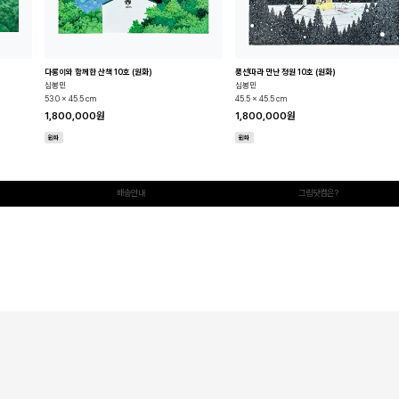
다롱이와 함께한 산책 10호 (원화)
풍선따라 만난 정원 10호 (원화)
심봉민
심봉민
53.0 x 45.5 cm
45.5 x 45.5 cm
1,800,000원
1,800,000원
원화
원화
배송안내
그림닷컴은?