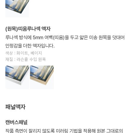
(원목)띠움루나섹 액자
루나섹 방식에 5mm 여백(띠움)을 두고 얇은 미송 원목을 덧대어
안정감을 더한 액자입니다.
색상 : 화이트, 베이지
재질 : 라슨쥴 수입 원목
패널액자
캔버스패널
작품 측면이 잘리지 않도록 미러링 기법을 적용해 원본 그대로의