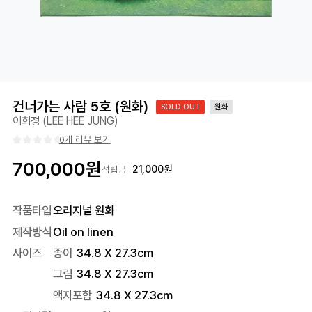
건너가는 사람 5호 (원화)
SOLD OUT
원화
이희정 (LEE HEE JUNG)
0개 리뷰 보기
700,000
원
21,000
원
적립금
작품타입
오리지널 원화
제작방식
Oil on linen
사이즈
종이
34.8 X 27.3cm
그림
34.8 X 27.3cm
액자포함
34.8
X
27.3
cm