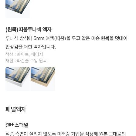
(원목)띠움루나섹 액자
루나섹 방식에 5mm 여백(띠움)을 두고 얇은 미송 원목을 덧대어
안정감을 더한 액자입니다.
색상 : 화이트, 베이지
재질 : 라슨쥴 수입 원목
패널액자
캔버스패널
작품 측면이 잘리지 않도록 미러링 기법을 적용해 원본 그대로의