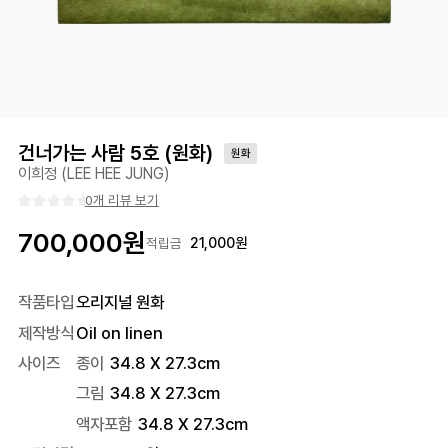
건너가는 사람 5호 (원화)
원화
이희정 (LEE HEE JUNG)
0개 리뷰 보기
700,000
원
21,000
원
적립금
작품타입
오리지널 원화
제작방식
Oil on linen
사이즈
종이
34.8 X 27.3cm
그림
34.8 X 27.3cm
액자포함
34.8
X
27.3
cm