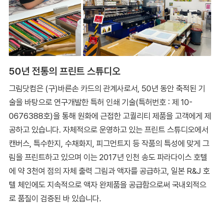
50년 전통의 프린트 스튜디오
그림닷컴은 (구)바른손 카드의 관계사로서, 50년 동안 축적된 기
술을 바탕으로 연구개발한 특허 인쇄 기술(특허번호 : 제 10-
0676388호)을 통해 원화에 근접한 고퀄리티 제품을 고객에게 제
공하고 있습니다. 자체적으로 운영하고 있는 프린트 스튜디오에서
캔버스, 특수한지, 수채화지, 피그먼트지 등 작품의 특성에 맞게 그
림을 프린트하고 있으며 이는 2017년 인천 송도 파라다이스 호텔
에 약 3천여 점의 자체 출력 그림과 액자를 공급하고, 일본 R&J 호
텔 체인에도 지속적으로 액자 완제품을 공급함으로써 국내외적으
로 품질이 검증된 바 있습니다.