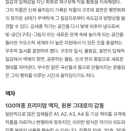
질감과 입체감을 지닌 회화로 재구성해 작품 활동을 지속해왔다.
그의 작품은 신체 움직임이 기록된 작품의 구조와 표면은 평면회화
의 정지된 상태가 무색하게 그 질감으로부터 속도감과 방향성을 발
견할 수 있다. 김세중 작가는 공간을 다시 빛에 비추어 냄으로써
빛-공간(구조)-그림자 라는 새로운 관계 속에 높이게 되는 공간을
둘러싼 카오스적 세계와 더 높은 차원에서 이 모든 것을 총괄하는
우주적 질서를 표현하려 했다. 구조와 질서, 율동감, 표면의 입체적
질감에서 색채의 향연, 공존하는 울림. 선과 면의 중첩으로 새로운
형대를 자아낸다. 무수한 얕은 곡선들과 틈으로 만들어지는 운율감
은 그의 행위를 이루는 시간과 움직임이기도 하다.
액자
100여종 프리미엄 액자, 원본 그대로의 감동
일반적으로 많은 업체들은 A1, A2, A3, A4 등 기성 액자틀 규격에
작품을 자르거나 변형하여 맞추지만, 이러한 방식은 작가의 의도와
작품 본연의 비율을 훼손할 수 있습니다. 작품은 10호, 20호, 30호