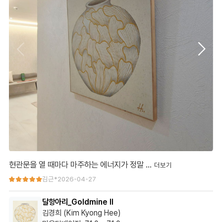
현관문을 열 때마다 마주하는 에너지가 정말 …
현관문을 열 때마다 마주하는 에너지가 정말 남다르네요.
김근*
2026-04-27
처음엔 그림이 생각보다 웅장하고 힘이 넘쳐서 우리 집 현관이랑
달항아리_Goldmine II
잘 안 어울리면 어쩌나 걱정도 했거든요.
김경희 (Kim Kyong Hee)