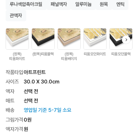
루나섹압축아크릴
패널액자
알루미늄
원목
엔틱
관액자
(원목)
(원목)띠움블랙
(원목)
띠움모던화이트
띠움모던블랙
띠
띠움화이트
띠움베이지
작품타입
아트프린트
사이즈
30.0
X
30.0
cm
액자
선택 전
매트
선택 전
배송
영업일 기준 5-7일 소요
그림가격
0
원
액자가격
원