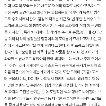
현대 사회의 모습을 담은 새로운 형식의 회화로 나아가고 있다. 그
과정 속에 필연적으로 발생하는 불협화음을 작가만의 독특한 방식
으로 승화시켜 나간다. 김경희 작가는 최근 몇 년 동안 설화수의 아
트워크 프로젝트에 참여하면서 기존 작품 스타일에 적지 않은 변화
를 가져왔다. 특히 ‘아시아의 향기’라는 주제로 홍콩,중국,태국,대만
등 여러 나라의 상징들을 달항아리에 조화롭게 묘사하고자 하는 과
정에서 새로운 영감을 얻게 되었다고 한다. 이후 프랑스 에펠탑과
한국의 칠보문양을 한 화폭에 담은 작품을 창조해 내었고 터키의
과일인 석류나무를 달항아리 안에 배치하는 등 색채나 주제 면에서
한국적인 것과 세계적인 것이 조화롭게 공존하고 동서양 문화의 조
화를 작품속에 녹여내는 계기가 되었다. 또한 드라마 〈귀궁〉 포스
터, 쌤소나이트, DO RE 바디워시 패키지, 도드리 앨범 이미지 등
다양한 브랜드 및 콘텐츠와 협업 작업을 진행했다. 작가는 계속해
서 파격과 도전을 즐기는 듯 더 도발적인 색과 형태로 나아간다. 보
상화 문양이나 모란 연꽃문양 등 다양한 전통적인 한국적인 모티브
를 즐겨 사용하면서도 형광 주황색으로 오렌지와 홍시를 그려내고