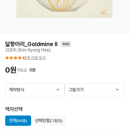
달항아리_Goldmine II
POD
김경희 (Kim Kyong Hee)
2개 리뷰 보기
0
원
0
원
적립금
제작방식
그림크기
액자선택
전체
선택안함
(56종)
(그림만)