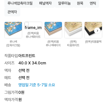
루나섹압축아크릴
패널액자
알루미늄
원목
엔틱
관액자
(원목)띠움
루나섹화이트
루나섹
(원목)띠움
(원목)
(원목)띠움블랙
(압축아크릴)
루나섹베이지
띠움화이트
작품타입
아트프린트
사이즈
40.0
X
34.0
cm
액자
선택 전
매트
선택 전
배송
영업일 기준 5-7일 소요
그림가격
0
원
액자가격
원