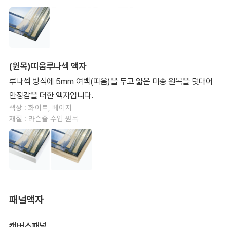
(원목)띠움루나섹 액자
루나섹 방식에 5mm 여백(띠움)을 두고 얇은 미송 원목을 덧대어
안정감을 더한 액자입니다.
색상 : 화이트, 베이지
재질 : 라슨쥴 수입 원목
패널액자
캔버스패널