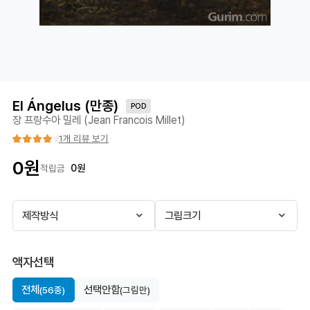
El Ángelus (만종)
POD
장 프랑수아 밀레 (Jean Francois Millet)
1개 리뷰 보기
0
원
0
원
적립금
제작방식
그림크기
액자선택
전체
선택안함
(56종)
(그림만)