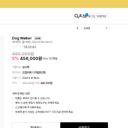
0
로그인 / 회원가입
1
유영국
2
김경희
3
김세중
4
이우환
5
김환기
6
이왈종
Dog Walker
오브제
7
에바알머슨
데이비드 걸스타인 (David Gerstein)
8
민화
9
달항아리
0개 리뷰 보기
10
판화
480,000
원
5
%
456,000
원
적립금
13,700
원
작품타입
오브제
제작방식
강철위에 디지털프린팅
작품크기
24.0
X
41.5
cm
가격
456,000
원
5
%
480,000
원
구매 전 확인 사항
작품은 세워서 전시할 수 있습니다.
세척 시 금속 재질의 세정도구는 피해주세요.
스크래치에 주의해주세요.
자세한 문의 사항은 고객센터(1577-7207)로 연락주세요.
장바구니
구매하기