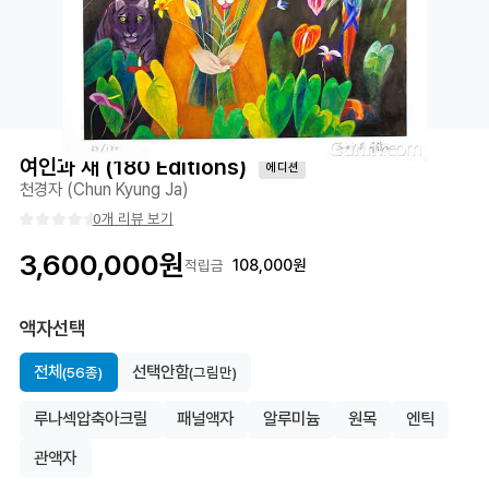
여인과 새 (180 Editions)
에디션
천경자 (Chun Kyung Ja)
0개 리뷰 보기
3,600,000
원
108,000
원
적립금
액자선택
전체
선택안함
(56종)
(그림만)
루나섹압축아크릴
패널액자
알루미늄
원목
엔틱
관액자