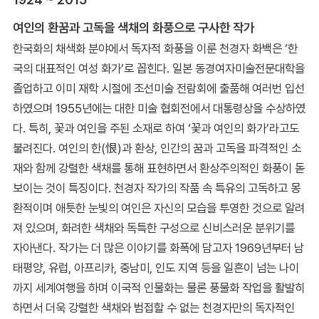
여인의 환꿈과 고독을 색채의 화풍으로 구사한 작가
한국화의 채색화 분야에서 독자적 화풍을 이룬 천경자 화백은 ‘한
국의 대표적인 여성 화가’로 꼽힌다. 일본 동경여자미술전문대학을
졸업하고 이미 재학 시절에 조선미술 전람회에 출품해 여러번 입선
하였으며 1955년에는 대한 미술 협회전에서 대통령상을 수상하였
다. 특히, 꽃과 여인을 주된 소재로 하여 ‘꽃과 여인의 화가’라고도
불려진다. 여인의 한(恨)과 환상, 인간의 꿈과 고독을 파격적인 소
재와 함께 강렬한 색채를 통해 표현하면서 환상주의적인 화풍이 돋
보이는 것이 특징이다. 천경자 작가의 작품 속 특유의 고독하고 몽
환적이며 애틋한 눈빛의 여인은 자신의 모습을 투영한 것으로 알려
져 있으며, 화려한 색채와 독특한 구성으로 신비스러운 분위기를
자아낸다. 작가는 더 많은 이야기를 화폭에 담고자 1969년부터 남
태평양, 유럽, 아프리카, 중남미, 인도 지역 등을 일흔이 넘는 나이
까지 세계여행을 하며 이국적 인물화는 물론 풍물화 작업을 활발히
하면서 더욱 강렬한 색채와 범접할 수 없는 천경자만의 독자적인