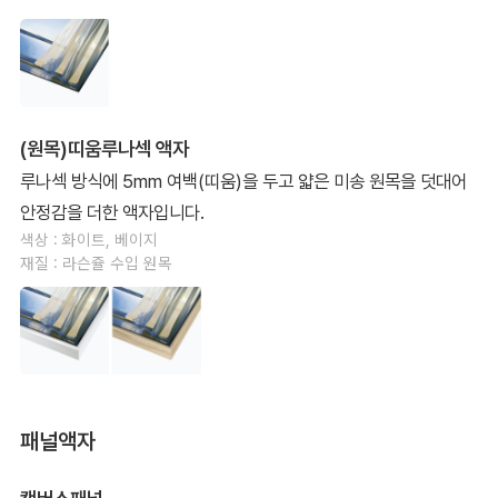
(원목)띠움루나섹 액자
루나섹 방식에 5mm 여백(띠움)을 두고 얇은 미송 원목을 덧대어
안정감을 더한 액자입니다.
색상 : 화이트, 베이지
재질 : 라슨쥴 수입 원목
패널액자