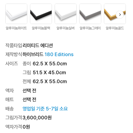
알루미늄화이트
알루미늄블랙
알루미늄실버
알루미늄그레이
알루미늄골드
작품타입
리미티드 에디션
제작방식
하이브리드
180 Editions
사이즈
종이
62.5 X 55.0cm
그림
51.5 X 45.0cm
전체
62.5
X
55.0
cm
액자
선택 전
매트
선택 전
배송
영업일 기준 5-7일 소요
그림가격
3,600,000
원
액자가격
0
원